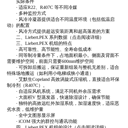
实际条件
· 适应R22、R407C 等不同冷媒
· 多种监控方式
· 风冷冷凝器提供适合不同温度环境（包括低温启
动）的配置
· 风冷方式提供超远安装距离和超高落差的方案
二、Liebert.PEX 系列数据（点击阅读详细）
三、Liebert.PEX 机组的特点
· 高可靠性、高节能性、全寿命低成本
· 同等制冷量条件下，占地面积最小。侧面及背面不
需要维护空间，前面只需要600mm维护空间
· 可拆卸后搬运，保证重新组装与整机无差别，适合
特殊场地搬运（如利用小电梯或狭小通道）
· 艾默生Copeland 高效涡旋式压缩机，直接适合环保
制冷剂（R407C）。
· 自适应风机系统，满足不同机外余压需求
· 大面积V 型蒸发器，快速除湿设计，确保节能
· 独特的高效远红外加湿系统，加湿速度快，适应恶
劣水质，低维护量
· 全中文图形显示屏
· iCOM 强大的群控与通讯功能
四、Liebert.PEX 机组的设计（点击阅读详细）