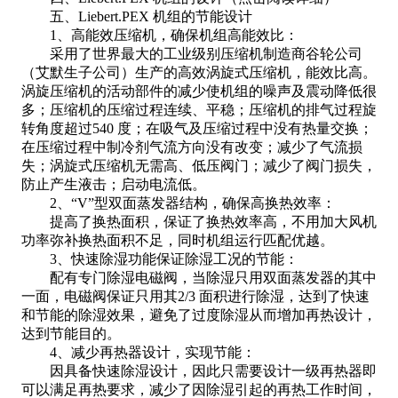
五、Liebert.PEX 机组的节能设计
1、高能效压缩机，确保机组高能效比：
采用了世界最大的工业级别压缩机制造商谷轮公司
（艾默生子公司）生产的高效涡旋式压缩机，能效比高。
涡旋压缩机的活动部件的减少使机组的噪声及震动降低很
多；压缩机的压缩过程连续、平稳；压缩机的排气过程旋
转角度超过540 度；在吸气及压缩过程中没有热量交换；
在压缩过程中制冷剂气流方向没有改变；减少了气流损
失；涡旋式压缩机无需高、低压阀门；减少了阀门损失，
防止产生液击；启动电流低。
2、“V”型双面蒸发器结构，确保高换热效率：
提高了换热面积，保证了换热效率高，不用加大风机
功率弥补换热面积不足，同时机组运行匹配优越。
3、快速除湿功能保证除湿工况的节能：
配有专门除湿电磁阀，当除湿只用双面蒸发器的其中
一面，电磁阀保证只用其2/3 面积进行除湿，达到了快速
和节能的除湿效果，避免了过度除湿从而增加再热设计，
达到节能目的。
4、减少再热器设计，实现节能：
因具备快速除湿设计，因此只需要设计一级再热器即
可以满足再热要求，减少了因除湿引起的再热工作时间，