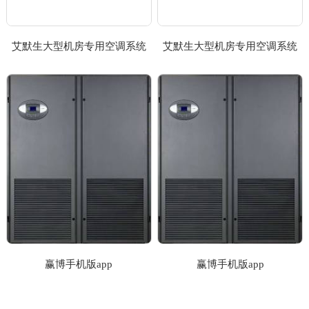
艾默生大型机房专用空调系统
艾默生大型机房专用空调系统
赢博手机版app
赢博手机版app