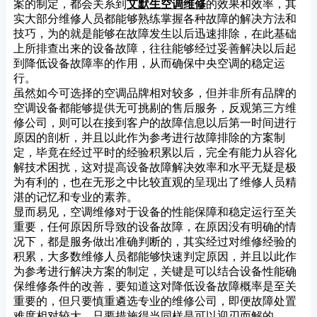
案的制定，都会关系到
艾默生空调维修
的效果和效率，其
实大部分维修人员都能够熟练掌握各种故障的解决方法和
技巧，为的就是能够在故障发生以后迅速排除，在此基础
上所排查出来的设备故障，往往能够经过妥善解决以后起
到降低设备故障率的作用，从而确保中央空调的稳定运
行。
虽然如今可选择的空调品牌相对较多，但并非所有品牌的
空调设备都能够提供无可挑剔的售后服务，反观第三方维
修公司，则可以在接到客户的故障信息以后第一时间进行
原因的剖析，并且以此作为参考进行故障排除的方案制
定，毕竟在经过平时的经验积累以后，完全有能力从容化
解技术困扰，这对提高设备故障解决效率和水平无疑是极
为有利的，也在无形之中比较直观的呈现出了维修人员精
湛的记忆和专业的素养。
显而易见，空调维修对于设备的性能保障和稳定运行至关
重要，任何原因所导致的设备故障，在原因没有明确的情
况下，都是服务做出准确判断的，其实经过对维修经验的
积累，大多数维修人员都能够快速判定原因，并且以此作
为参考进行解决方案的制定，关键是可以结合设备性能确
保维修条件的改善，要知道这对降低设备故障概率是至关
重要的，但只要慎重遴选专业的维修公司，即便故障处置
难度相对较大，只要措施得当同样是可以迎刃而解的。