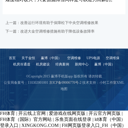
上一篇：
改善运行环境有助于保障松下中央空调维修效果
下一篇：
改进大金空调维修措施有助于降低设备故障率
首页
关于金恒
赢博（中国）
空调维修
UPS电源
空调维保
机房冷通道
机房建设
经典案例
新闻中心
赢博（中国）
©Copyright 2015 赢博手机版app 版权所有 请勿转载
公安局备案号：110302001001
京ICP备09006770号-2
技术支持：小时工作室
XML
地图
FH体育
|
开云线上官网
|
爱游戏在线网页版
|
开云官方网页版
|
FH体育（国际）官方网站
|
乐鱼页面在线登录
|
ld体育（中国）
登录入口
|
XINGKONG.COM
|
FH网页版登录入口_FH（中国）