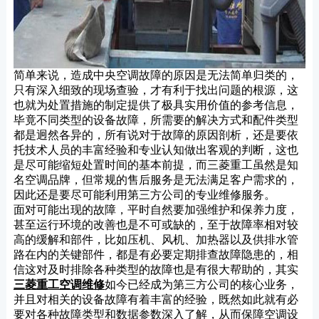
简单来说，造成中央空调故障的原因是无法简单归类的，
只有深入细致的现场查验，才有利于找出问题的根源，这
也就为处置措施的制定提供了极具实用价值的参考信息，
毕竟不同类型的设备故障，所需要的解决方式和配件类型
都是迥然各异的，所有说对于故障的原因剖析，还是要依
托技术人员的丰富经验和专业认知做出客观的判断，这也
是尽可能缩短处置时间的基本前提，而三菱重工虽然是知
名空调品牌，但常规的售后服务是无法满足客户需求的，
因此还是要尽可能利用第三方公司的专业维修服务。
面对可能出现的故障，平时自然要加强维护和保养力度，
甚至运行环境的改善也是不可或缺的，至于故障率相对较
高的缓解和部件，比如压机、风机、加热器以及供排水管
路在内的关键部件，都是有必要定期排查故障隐患的，相
信这对及时排除各种类型的故障也是有很大帮助的，其实
三菱重工空调维修
如今已经成为第三方公司的核心业务，
并且对相关的设备故障有着丰富的经验，既然如此就有必
要对各种故障类型和数据参数深入了解，从而保障空调设