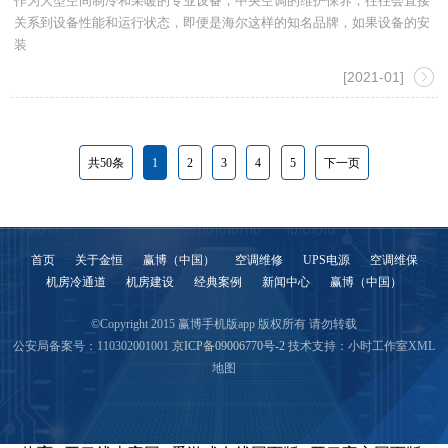
作为大型空间制冷和采暖的专业设备，中央空调的维护保养，往往会直接
关系到设备性能和运行状态，即便是海尔这样的知名品牌，如果设备的安
装
[2021-01]
共50条
1
2
3
4
5
下一页
首页
关于金恒
赢博（中国）
空调维修
UPS电源
空调维保
机房冷通道
机房建设
经典案例
新闻中心
赢博（中国）
©Copyright 2015 赢博手机版app 版权所有 请勿转载
公安局备案号：110302001001
京ICP备09006770号-2
技术支持：小时工作室
XML
地图