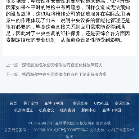
很多场景，精密性和安全性的要求也越来越高，任何外部
因素如果在平时的巡检中有所疏忽，同样会造成无法预知
的设备故障，这也就将维修公司的优质服务在实际应用场
景中的作用体现了出来，说明中央设备的智能化管理还是
很有必要的，毕竟这会直接关系到应用需求能否得到满
足，因此对于中央空调的维护保养，还是要综合各方面因
素制定缜密的专业机制，从而避免设备性能受到影响。
上一篇：
深谙麦克维尔空调维修技巧轻松化解故障压力
下一篇：
熟悉海尔中央空调维修流程有利于制定解决方案
首页
关于金恒
赢博（中国）
空调维修
UPS电源
空调维保
机房冷通道
机房建设
经典案例
新闻中心
赢博（中国）
©Copyright 2015 赢博手机版app 版权所有 请勿转载
公安局备案号：110302001001
京ICP备09006770号-2
技术支持：小时工作室
XML
地图