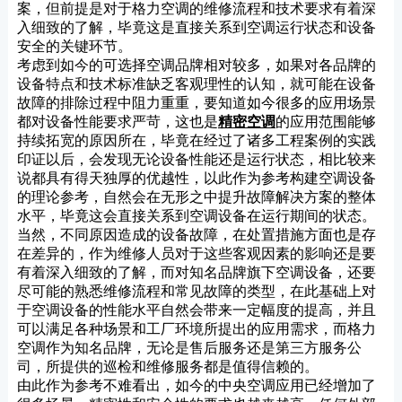
案，但前提是对于格力空调的维修流程和技术要求有着深
入细致的了解，毕竟这是直接关系到空调运行状态和设备
安全的关键环节。
考虑到如今的可选择空调品牌相对较多，如果对各品牌的
设备特点和技术标准缺乏客观理性的认知，就可能在设备
故障的排除过程中阻力重重，要知道如今很多的应用场景
都对设备性能要求严苛，这也是
精密空调
的应用范围能够
持续拓宽的原因所在，毕竟在经过了诸多工程案例的实践
印证以后，会发现无论设备性能还是运行状态，相比较来
说都具有得天独厚的优越性，以此作为参考构建空调设备
的理论参考，自然会在无形之中提升故障解决方案的整体
水平，毕竟这会直接关系到空调设备在运行期间的状态。
当然，不同原因造成的设备故障，在处置措施方面也是存
在差异的，作为维修人员对于这些客观因素的影响还是要
有着深入细致的了解，而对知名品牌旗下空调设备，还要
尽可能的熟悉维修流程和常见故障的类型，在此基础上对
于空调设备的性能水平自然会带来一定幅度的提高，并且
可以满足各种场景和工厂环境所提出的应用需求，而格力
空调作为知名品牌，无论是售后服务还是第三方服务公
司，所提供的巡检和维修服务都是值得信赖的。
由此作为参考不难看出，如今的中央空调应用已经增加了