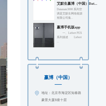
艾默生赢博（中国）Dat...
Datamate3000 系列空
调是艾默生网络能源
有限公司集...
赢博手机版app
一、Liebert PEX
系列描述 Liebert
...
赢博（中国）
地址：北京市海淀区知春路
豪景大厦B座十层