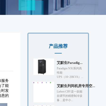
产品推荐
艾默生Paradig...
Paradigm NXf系列高
性能
UPS（10~20KVA）...
修服务
为了能
艾默生列间机房专用空...
及时发
Liebert CRV是一款能
隐患的
自调节的精密制冷设
备，是中小...