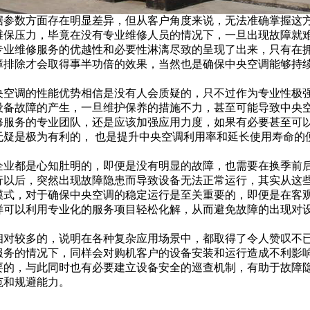
据参数方面存在明显差异，但从客户角度来说，无法准确掌握这
维保压力，毕竟在没有专业维修人员的情况下，一旦出现故障就
专业维修服务的优越性和必要性淋漓尽致的呈现了出来，只有在
障排除才会取得事半功倍的效果，当然也是确保中央空调能够持
央空调的性能优势相信是没有人会质疑的，只不过作为专业性极
设备故障的产生，一旦维护保养的措施不力，甚至可能导致中央
修服务的专业团队，还是应该加强应用力度，如果有必要甚至可
无疑是极为有利的， 也是提升中央空调利用率和延长使用寿命的
企业都是心知肚明的，即便是没有明显的故障，也需要在换季前
行以后，突然出现故障隐患而导致设备无法正常运行，其实从这
模式，对于确保中央空调的稳定运行是至关重要的，即便是在客
样可以利用专业化的服务项目轻松化解，从而避免故障的出现对
相对较多的，说明在各种复杂应用场景中，都取得了令人赞叹不
服务的情况下，同样会对购机客户的设备安装和运行造成不利影
要的，与此同时也有必要建立设备安全的巡查机制，有助于故障
范和规避能力。