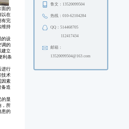
鲁文：13520099504
方面的
难以在
热线：010-62104284
拥有完
续维持
QQ：514468705
112417434
强的设
空调的
邮箱：
以建立
13520099504@163.com
便利条
后进行
些技术
观因素
设备造
已的显
响，所
隐患的