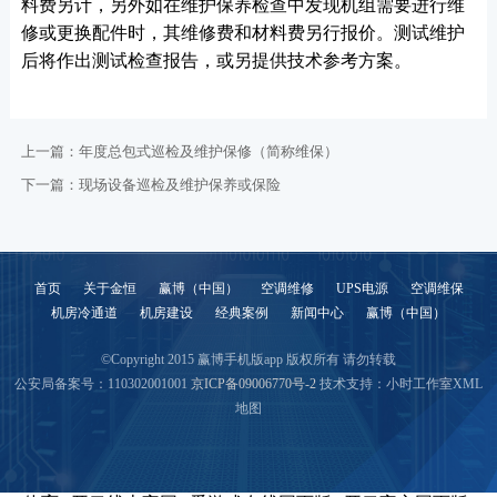
料费另计，另外如在维护保养检查中发现机组需要进行维
修或更换配件时，其维修费和材料费另行报价。测试维护
后将作出测试检查报告，或另提供技术参考方案。
上一篇：
年度总包式巡检及维护保修（简称维保）
下一篇：
现场设备巡检及维护保养或保险
首页
关于金恒
赢博（中国）
空调维修
UPS电源
空调维保
机房冷通道
机房建设
经典案例
新闻中心
赢博（中国）
©Copyright 2015 赢博手机版app 版权所有 请勿转载
公安局备案号：110302001001
京ICP备09006770号-2
技术支持：小时工作室
XML
地图