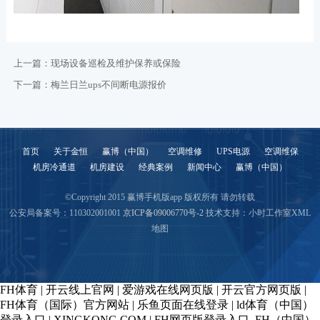
上一篇：
现场设备巡检及维护保养或保险
下一篇：
梅兰日兰ups不间断电源报价
首页
关于金恒
赢博（中国）
空调维修
UPS电源
空调维保
机房冷通道
机房建设
经典案例
新闻中心
赢博（中国）
©Copyright 2015 赢博手机版app 版权所有 请勿转载
公安局备案号：110302001001
京ICP备09006770号-2
技术支持：小时工作室
XML
地图
FH体育
|
开云线上官网
|
爱游戏在线网页版
|
开云官方网页版
|
FH体育（国际）官方网站
|
乐鱼页面在线登录
|
ld体育（中国）
登录入口
|
XINGKONG.COM
|
FH网页版登录入口_FH（中国）